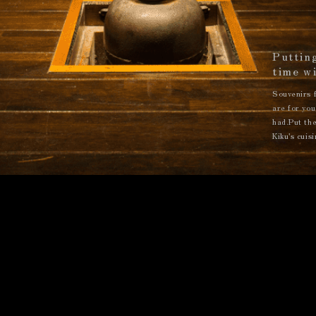
Putting
time w
Souvenirs f
are for you
had.Put the
Kiku's cuis