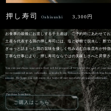
押し寿司
Oshisushi
3,300円
お食事の最後にお渡しする手土産は、ご予約時にあわせてお
土産を代表する鶏の押し寿司には、塩と砂糖で脱水し、酢で
ぎゅっと詰まった鶏の旨味を優しく包み込む白板昆布が特徴
丁寧な仕事により、押し寿司ならではの美味しさへと昇華さ
You can purchase souvenirs that will be presented to you at the end of your 
we recommend most, oshizushi, is made from Takasaka chicken which has been 
umami. We hope you will enjoy the taste of our carefully prepared oshizushi.
Purchase from here
ご購入はこちら