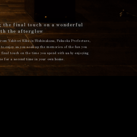
 the final touch on a wonderful
ith the afterglow
rom Yakitori Kiku in Nishinakasu, Fukuoka Prefecture,
 to enjoy as you soak up the memories of the fun you
 final touch on the time you spend with us by enjoying
ine for a second time in your own home.